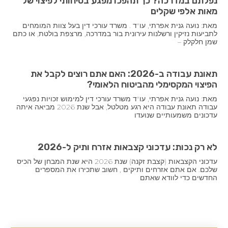
נפלתם במדרכה? כך תהפכו מפגע בטיחותי לפיצוי של
מאות אלפי שקלים
מאת: נועה גנית אפרתי, עו"ד . משרד עורכי דין בעל צוות המומחים
לתביעות נזיקין ורשלנות עירונית בור במדרכה, מרצפת בולטת, או כתם
שמן חלקלק –
תאונת עבודה ב-2026: האם אתם רוצים לקבל את
הפיצוי המקסימלי מהביטוח הלאומי?
מאת: נועה גנית אפרתי, עו"ד משרד עורכי דין למימוש זכויות נפגעי
עבודה תאונת עבודה היא רגע מטלטל, אבל שנת 2026 מביאה איתה
עדכונים משמעותיים שנועדו
לא רק נכות: עדכוני קצבאות אזרח ותיק ל-2026
עדכוני הקצבאות (קצבת זקנה) שנת 2026 היא שנת המבחן של הכיס
שלכם. אם אתם אזרחים ותיקים , חשוב שתכירו את המספרים
החדשים כדי לוודא שאתם