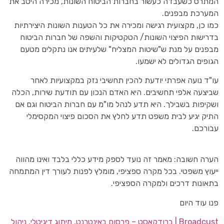
המתרס כשעבדה כעשור בחברות הביטוח השונות, מכירה היטב את
המערכת מבפנים.
כמו כן, מקצועית רגישה ומכירה את כל הטענות השונות היצירתיות
בדרישות הפיצוי השונות/ הטקטיקות והשפה של חברות הביטוח
מבפנים על מנת ש"שיטות המצליח" שלעיתים אנו נתקלים מטעם
הגופים הגדולים לא ישמעו.
עו"ד נועה אפרתי יודעת להכין תחשיבי נזק במקצועיות לאחר
שביצעה אלפי תחשיבים. היא האדם הנכון עם תודעת שירות, הכלה
ושקיפות בשבילך. היא תדע לנהל מו"מ עם חברות הביטוח וגם אם
התיק יגיע לבית משפט תדע לחלץ את הסכום פיצוי המקסימלי
עבורכם.
הערה חשובה: מאמר זה נועד לספק מידע כללי בלבד ואינו מהווה
ייעוץ משפטי. בכל מקרה ספציפי, מומלץ לפנות לעורך דין המתמחה
בתאונות דרכים ולמקרה הספציפי.
פנו עוד היום
Broadcust | ברודקאסט – פרסום באינטרנט, מיתוג דיגיטלי, ניהול