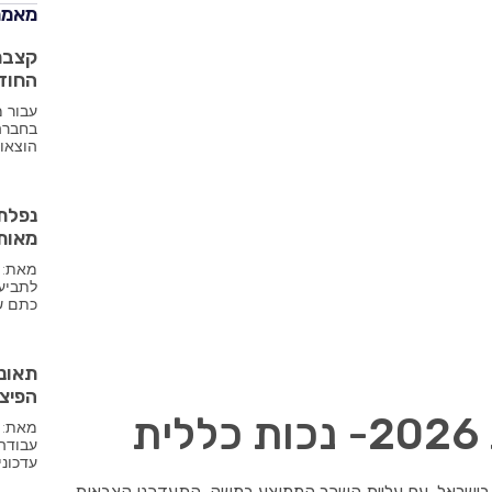
מאמרי
קצבת 
החוד
עבור מ
בחברה 
הוצאו
נפלת
מאות
מאת: נ
לתביעו
כתם ש
הפיצו
ת
מאת: נ
עדכוני
נכים בישראל. עם עליית השכר הממוצע במשק, התעדכנו קצבאות