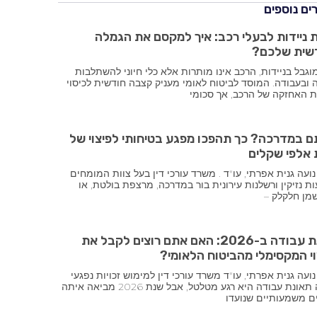
ם נוספים
ניידות לבעלי רכב: איך למקסם את הגמלה
שית שלכם?
וגבל בניידות, הרכב אינו מותרות אלא כלי חיוני להשתלבות
ובעבודה. המוסד לביטוח לאומי מעניק קצבה חודשית לכיסוי
ת האחזקה של הרכב, אך סכומי
ם במדרכה? כך תהפכו מפגע בטיחותי לפיצוי של
 אלפי שקלים
ועה גנית אפרתי, עו"ד . משרד עורכי דין בעל צוות המומחים
ת נזיקין ורשלנות עירונית בור במדרכה, מרצפת בולטת, או
מן חלקלק –
תאונת עבודה ב-2026: האם אתם רוצים לקבל את
י המקסימלי מהביטוח הלאומי?
ועה גנית אפרתי, עו"ד משרד עורכי דין למימוש זכויות נפגעי
עבודה תאונת עבודה היא רגע מטלטל, אבל שנת 2026 מביאה איתה
ם משמעותיים שנועדו